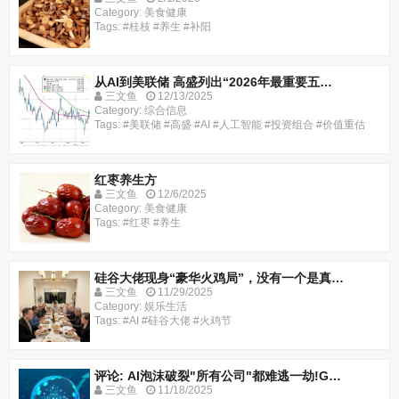
Category: 美食健康
Tags: #桂枝 #养生 #补阳
从AI到美联储 高盛列出“2026年最重要五大交易主题”
三文鱼
12/13/2025
Category: 综合信息
Tags: #美联储 #高盛 #AI #人工智能 #投资组合 #价值重估
红枣养生方
三文鱼
12/6/2025
Category: 美食健康
Tags: #红枣 #养生
硅谷大佬现身“豪华火鸡局”，没有一个是真人！
三文鱼
11/29/2025
Category: 娱乐生活
Tags: #AI #硅谷大佬 #火鸡节
评论: AI泡沫破裂"所有公司"都难逃一劫!Google执行长示警
三文鱼
11/18/2025