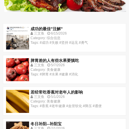
成功的最佳"注解"
三文鱼
6/15/2026
Category: 综合信息
Tags: #成功 #失败 #坚持 #远见 #勇气
脾胃差的人有些水果要慎吃
三文鱼
5/7/2026
Category: 美食健康
Tags: #脾胃 #水果 #健康 #消化
若经常吃香蕉对老年人的影响
三文鱼
5/1/2026
Category: 美食健康
Tags: #香蕉 #老年健康 #血管软化 #降压 #通便
冬日补阳--补阳宝
三文鱼
2/1/2026