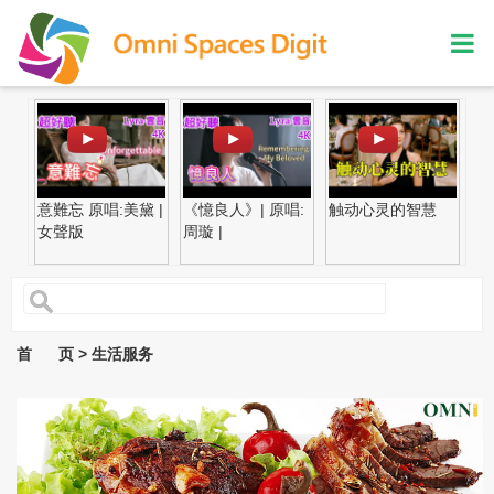
意難忘 原唱:美黛 |
《憶良人》| 原唱:
触动心灵的智慧
贤
女聲版
周璇 |
首 页 > 生活服务