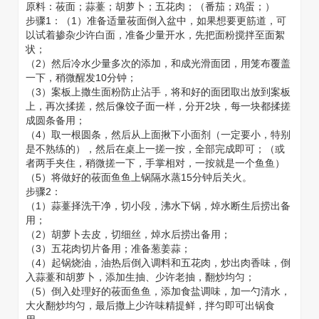
原料：莜面；蒜薹；胡萝卜；五花肉；（番茄；鸡蛋；）
步骤1：（1）准备适量莜面倒入盆中，如果想要更筋道，可
以试着掺杂少许白面，准备少量开水，先把面粉搅拌至面絮
状；
（2）然后冷水少量多次的添加，和成光滑面团，用笼布覆盖
一下，稍微醒发10分钟；
（3）案板上撒生面粉防止沾手，将和好的面团取出放到案板
上，再次揉搓，然后像饺子面一样，分开2块，每一块都揉搓
成圆条备用；
（4）取一根圆条，然后从上面揪下小面剂（一定要小，特别
是不熟练的），然后在桌上一搓一按，全部完成即可；（或
者两手夹住，稍微搓一下，手掌相对，一按就是一个鱼鱼）
（5）将做好的莜面鱼鱼上锅隔水蒸15分钟后关火。
步骤2：
（1）蒜薹择洗干净，切小段，沸水下锅，焯水断生后捞出备
用；
（2）胡萝卜去皮，切细丝，焯水后捞出备用；
（3）五花肉切片备用；准备葱姜蒜；
（4）起锅烧油，油热后倒入调料和五花肉，炒出肉香味，倒
入蒜薹和胡萝卜，添加生抽、少许老抽，翻炒均匀；
（5）倒入处理好的莜面鱼鱼，添加食盐调味，加一勺清水，
大火翻炒均匀，最后撒上少许味精提鲜，拌匀即可出锅食