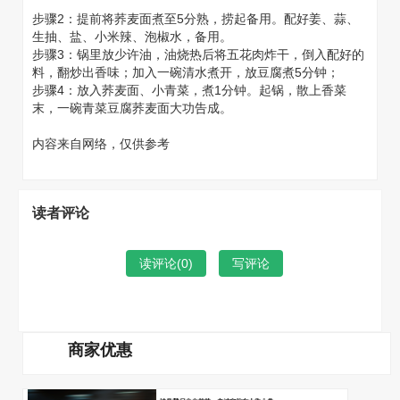
步骤2：提前将荞麦面煮至5分熟，捞起备用。配好姜、蒜、
生抽、盐、小米辣、泡椒水，备用。
步骤3：锅里放少许油，油烧热后将五花肉炸干，倒入配好的
料，翻炒出香味；加入一碗清水煮开，放豆腐煮5分钟；
步骤4：放入荞麦面、小青菜，煮1分钟。起锅，散上香菜
末，一碗青菜豆腐荞麦面大功告成。
内容来自网络，仅供参考
读者评论
读评论(
0
)
写评论
商家优惠