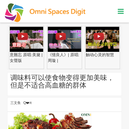
意難忘 原唱:美黛 |
《憶良人》| 原唱:
触动心灵的智慧
贤
女聲版
周璇 |
调味料可以使食物变得更加美味，
但是不适合高血糖的群体
三文鱼 Q❤️π