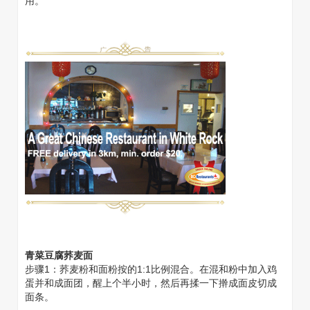
用。
青菜豆腐荞麦面
步骤1：荞麦粉和面粉按的1:1比例混合。在混和粉中加入鸡
蛋并和成面团，醒上个半小时，然后再揉一下擀成面皮切成
面条。