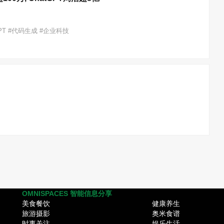
atGPT #代码生成 #企业科技
OMNISPACES 智能信息分享
美食餐饮
健康养生
旅游摄影
奥米食谱
时事关注
娱乐生活