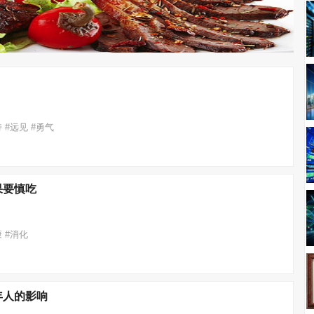
持 #远见 #勇气
果要慎吃
康 #消化
年人的影响