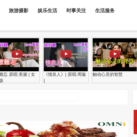
旅游摄影
娱乐生活
时事关注
生活服务
難忘 原唱:美黛 | 女
《憶良人》| 原唱:周璇
触动心灵的智慧
版
|