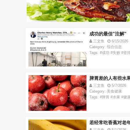
成功的最佳"注解"
三文鱼
6/15/2026
Category: 综合信息
Tags: #成功 #失败 #坚
脾胃差的人有些水
三文鱼
5/7/2026
Category: 美食健康
Tags: #脾胃 #水果 #健
若经常吃香蕉对老
三文鱼
5/1/2026