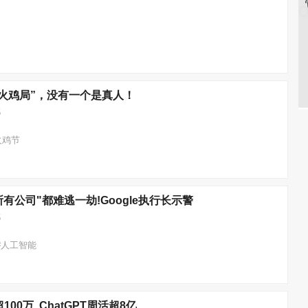
火鸡局”，没有一个是真人！
5
#火鸡节
"所有公司"都难逃一劫!Google执行长示警
5
资 #人工智能
超100万, ChatGPT周活超8亿