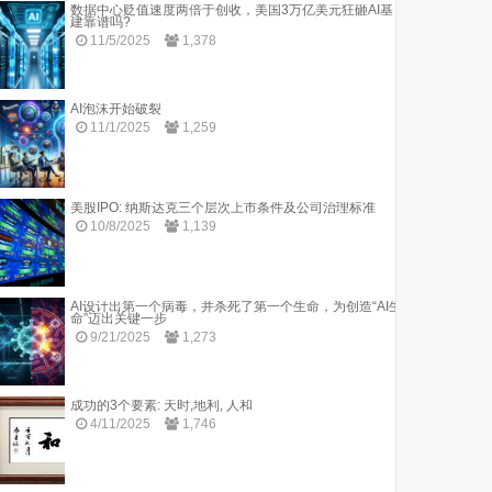
数据中心贬值速度两倍于创收，美国3万亿美元狂砸AI基
建靠谱吗?
11/5/2025
1,378
AI泡沫开始破裂
11/1/2025
1,259
美股IPO: 纳斯达克三个层次上市条件及公司治理标准
10/8/2025
1,139
AI设计出第一个病毒，并杀死了第一个生命，为创造“AI生
命”迈出关键一步
9/21/2025
1,273
成功的3个要素: 天时,地利, 人和
4/11/2025
1,746