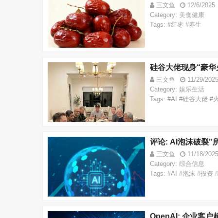
三文鱼
12/6/2025
Category: 美食健康
Tags: #红枣 #养生
硅谷大佬现身“豪华
三文鱼
11/29/202
Category: 娱乐生活
Tags: #AI #硅谷大佬 
评论: AI泡沫破裂
三文鱼
11/18/202
Category: 综合信息
Tags: #AI #泡沫 #投
OpenAI: 企业客户