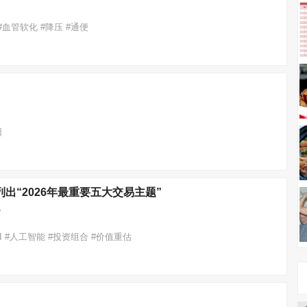
 #血管软化 #降压 #通便
阳
列出“2026年最重要五大交易主题”
5
#AI #人工智能 #投资组合 #价值重估