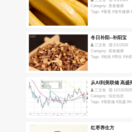
Category: 美食健康
Tags: #香蕉 #老年健康
冬日补阳--补阳宝
三文鱼
2/1/2026
Category: 美食健康
Tags: #桂枝 #养生 #补
从AI到美联储 高盛
三文鱼
12/13/202
Category: 综合信息
Tags: #美联储 #高盛 
红枣养生方