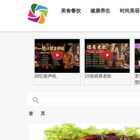
美食餐饮
健康养生
时尚美容
回忆留声机
15首經典老歌
意
聲
首 页