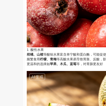
1. 酸性水果
柑橘、山楂
等酸味水果富含单宁酸和蛋白酶，可能促
频繁食用
柠檬、青梅
等高酸水果易导致胃胀、反酸，
更温和的选择如
苹果、木瓜、蓝莓
等，对胃肠更友好