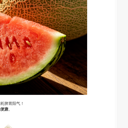
损耗脾胃阳气！
或便溏
。