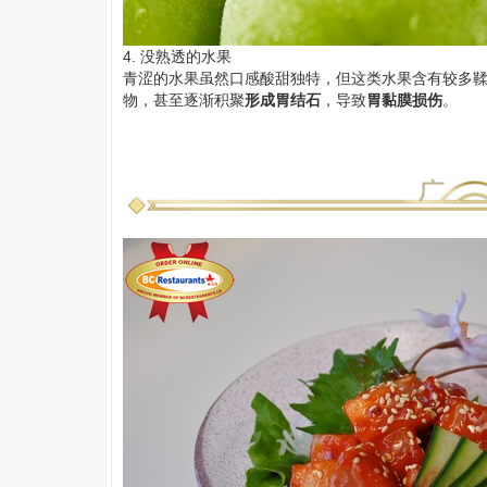
4. 没熟透的水果
青涩的水果虽然口感酸甜独特，但这类水果含有较多
物，甚至逐渐积聚
形成胃
结石
，导致
胃黏膜损伤
。