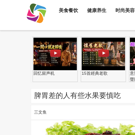
美食餐饮
健康养生
时尚美容
回忆留声机
15首經典老歌
意
聲
脾胃差的人有些水果要慎吃
三文鱼