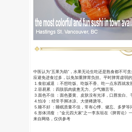
中医认为“五果为助”，水果无论生吃还是熟食都不可
应避免进食过多，以免加重脾胃负担。平时脾胃虚弱
1.食欲减退 ：不想吃饭、吃饭不香、吃一点东西就发
2.容易累 ：四肢肌肉疲惫无力、少气懒言等。
3.面色不佳 ：面色萎黄、皮肤没有光泽，口唇发白、
4.怕冷 ：经常手脚冰凉、大便稀溏等。
5.睡不好 ：睡眠质量不佳，常有心悸、健忘、多梦等
6.形体消瘦 ："金元四大家”之一李东垣在
《脾胃论》
来自网络，仅供参考