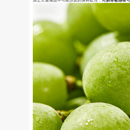
加之长途储运中可能涉及的保鲜处理，
对肠胃敏感者