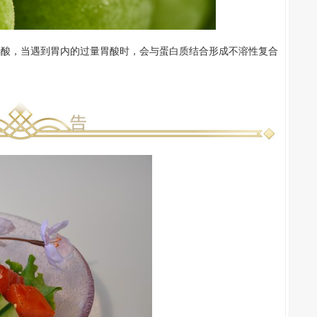
鞣酸，当遇到胃内的过量胃酸时，会与蛋白质结合形成不溶性复合