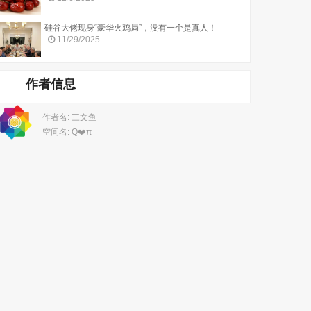
硅谷大佬现身“豪华火鸡局”，没有一个是真人！
11/29/2025
作者信息
作者名: 三文鱼
空间名: Q❤️π