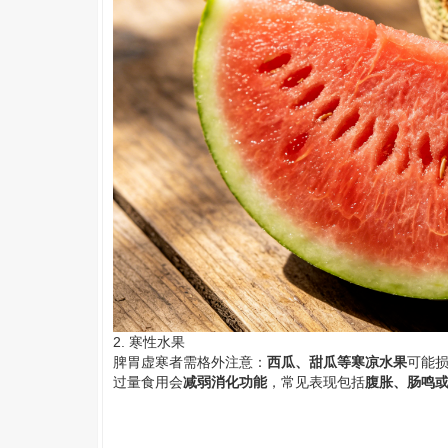
2. 寒性水果
脾胃虚寒者需格外注意：
西瓜、甜瓜等寒凉水果
可能
过量食用会
减弱消化功能
，常见表现包括
腹胀、
肠鸣