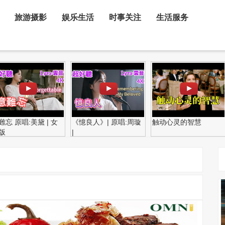
旅游摄影
娱乐生活
时事关注
生活服务
難忘 原唱:美黛 | 女
《憶良人》| 原唱:周璇
触动心灵的智慧
版
|