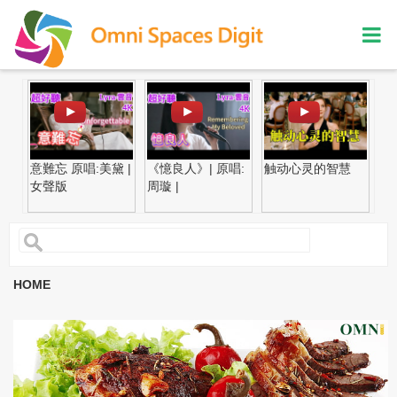
意難忘 原唱:美黛 |
《憶良人》| 原唱:
触动心灵的智慧
贤
女聲版
周璇 |
HOME