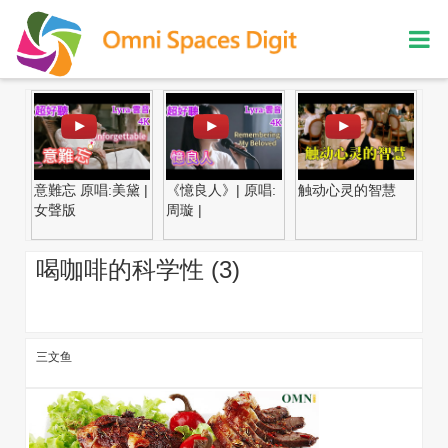
意難忘 原唱:美黛 |
《憶良人》| 原唱:
触动心灵的智慧
贤
女聲版
周璇 |
喝咖啡的科学性 (3)
三文鱼