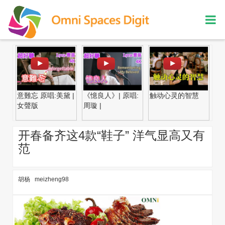
意難忘 原唱:美黛 |
《憶良人》| 原唱:
触动心灵的智慧
贤
女聲版
周璇 |
开春备齐这4款“鞋子” 洋气显高又有
范
胡杨 meizheng98