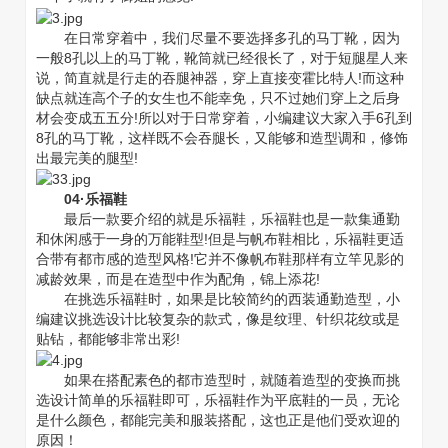
在日常穿着中，我们尽量不要选择多孔的马丁靴，因为
一般8孔以上的马丁靴，靴筒就已经很长了，对于短腿星人来
说，简直就是行走的吞腿神器，穿上直接变霍比特人!而这种
缺点就连高个子的女生也不能幸免，只不过她们穿上之后身
材会变成五五分!所以对于日常穿着，小编建议大家入手6孔到
8孔的马丁靴，这样既不会吞腿长，又能够和造型调和，修饰
出最完美的腿型!
04·乐福鞋
最后一款要介绍的就是乐福鞋，乐福鞋也是一款集通勤
和休闲感于一身的万能鞋型!但是与帆布鞋相比，乐福鞋更适
合带有都市感的造型风格!它并不像帆布鞋那样有立竿见影的
减龄效果，而是在造型中作为配角，锦上添花!
在挑选乐福鞋时，如果是比较简约的西装通勤造型，小
编建议挑选设计比较复杂的款式，像是纹理、针织花纹或是
贴钻，都能够非常出彩!
如果在搭配素色的都市造型时，就随着造型的变换而挑
选设计简单的乐福鞋即可，乐福鞋作为平底鞋的一员，无论
是什么颜色，都能完美和服装搭配，这也正是他们受欢迎的
原因！