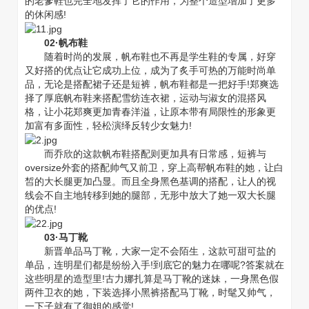
的老爹鞋也完全地发挥了它的作用，为整个造型增加了更多
的休闲感!
02·帆布鞋
随着时尚的发展，帆布鞋也不再是学生鞋的专属，好穿
又好搭的优点让它成功上位，成为了炙手可热的万能时尚单
品，无论是搭配裙子还是短裤，帆布鞋都是一把好手!郑爽选
择了厚底帆布鞋来搭配雪纺连衣裙，运动与淑女的混搭风
格，让小花郑爽更加青春洋溢，让原本带有局限性的形象更
加富有多面性，轻松演绎反转少女魅力!
而乔欣的这款帆布鞋搭配则更加具有日常感，短裤与
oversize外套的搭配帅气又前卫，穿上高帮帆布鞋的她，让白
皙的大长腿更加凸显。而且全身黑色基调的搭配，让人的视
线会不自主地转移到她的腿部，无形中放大了她一双大长腿
的优点!
03·马丁靴
新晋单品马丁靴，大家一定不会陌生，这款可甜可盐的
单品，连明星们都是纷纷入手!到底它的魅力在哪呢?答案就在
这些明星的造型里!古力娜扎算是马丁靴的迷妹，一身黑色假
两件卫衣的她，下装选择小黑裤搭配马丁靴，时髦又帅气，
一下子就有了御姐的感觉!