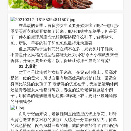
在温暖的春季，有多少女生又要开始烦恼了呢?一想到换
季要买新衣服就开始愁了起来，疯狂加购物车剁手，但是买
了一件衣服就理所应当地想到要搭配什么鞋子，背哪款包
包，所以，早春的鞋子和包包也显得尤为重要!
但是其实鞋子这种商品在精不在多，只要买对了鞋款，
不管是什么风格的造型他都能无压力消化!今天小编就要来告
诉你，开春只要备齐这四款，保证让你洋气显高又有范!
01·老爹鞋
对于个子比较矮的女孩子来说，在穿衣打扮上，显高才
是第一位的需求，所以自带有增高效果的老爹鞋就非常适合
身高比较矮的女孩子了!老爹鞋的优点在于，无论是运动休闲
还是青春淑女风他都能驾驭，春夏的这款老爹鞋就是个例
子，用简单的老爹鞋搭配短裤和碎花上衣，更能凸显她腿部
的纤细线条!
而对于张丽来说，老爹鞋则是她造型的锦上添花，用针
织背心迭穿条纹衬衫的张俪让人感觉十分青春有活力，简单
的浅色搭配，配合身材纤瘦的她，减龄效果加倍!而作为配角